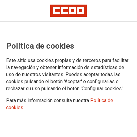
17.04.2026
AVANCES EN LA GESTIÓN DE LOS PROCESOS SELECTIVOS,
Política de cookies
BOLSAS DE EMPLEO, TRAMITACIÓN DE EXPEDIENTES DE
COMPLEMENTOS Y CREACION DE NUEVAS ESPECIALIDADES
Este sitio usa cookies propias y de terceros para facilitar
La Subcomisión Paritaria del Ministerio de Cultura
se reunió el jueves 16 de abril para abordar
la navegación y obtener información de estadísticas de
cuestiones generales que afectan al personal
uso de nuestros visitantes. Puedes aceptar todas las
laboral del Ministerio, ello a la espera de las
cookies pulsando el botón 'Aceptar' o configurarlas o
adaptaciones necesarias que haya que llevar a
rechazar su uso pulsando el botón 'Configurar cookies'
cabo en los calendarios laborales vigentes en la
actualidad para implementar la jornada de 35 horas
en la AGE y que CCOO hemos promovido a través
Para más información consulta nuestra
Política de
de los Acuerdos de la Mesa General en el llamado
cookies
Acuerdo para una Administración del siglo XXI.
Ver documento