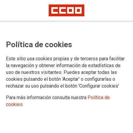
24.04.2026
NOTA INFORMATIVA DE CCOO SOBRE LA IMPLEMENTACIÓN 35H
Política de cookies
EN EL MINISTERIO DE CULTURA
El pasado jueves 23 de abril se ha celebrado en el
Este sitio usa cookies propias y de terceros para facilitar
Ministerio una primera reunión entre
Administración y Centrales Sindicales para
la navegación y obtener información de estadísticas de
abordar la implantación de lo recogido en la
uso de nuestros visitantes. Puedes aceptar todas las
Resolución de 14 de abril de 2026, de la
cookies pulsando el botón 'Aceptar' o configurarlas o
Secretaría de Estado de Función Pública, por la
rechazar su uso pulsando el botón 'Configurar cookies'
que se dictan instrucciones sobre jornada y
horarios de trabajo del personal al servicio de la
Administración General del Estado y sus
Para más información consulta nuestra
Política de
organismos públicos.
cookies
Ver documento