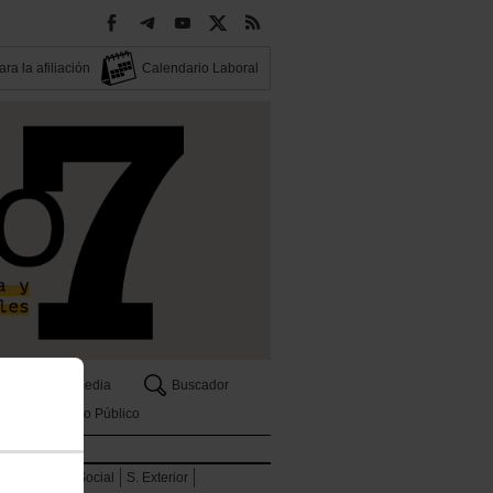
ra la afiliación
Calendario Laboral
Multimedia
Buscador
Empleo Público
Seguridad Social
S. Exterior