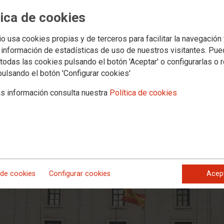
tica de cookies
io usa cookies propias y de terceros para facilitar la navegación
s y privatizaciones en el MITERD
 información de estadísticas de uso de nuestros visitantes. Pu
todas las cookies pulsando el botón 'Aceptar' o configurarlas o 
pulsando el botón 'Configurar cookies'
s información consulta nuestra
Política de cookies
ante la sede del ministerio en Madrid para evitar el cierre de los tall
 de cookies
Configurar cookies
Acep