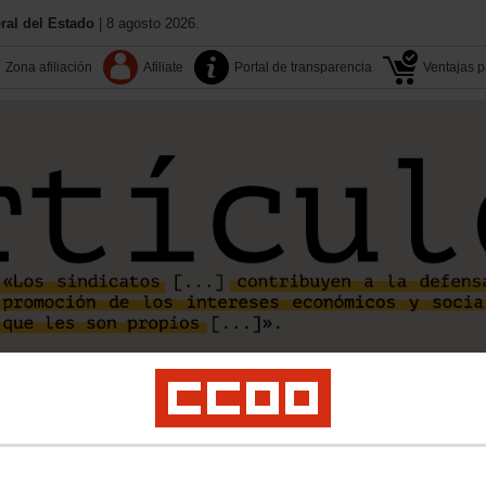
al del Estado
| 8 agosto 2026.
Zona afiliación
Afiliate
Portal de transparencia
Ventajas pa
Aquí estamos
Contactos
Congreso SAE
Calendario
nda
Fomento
Interior
MECD
MITECO-MAPA
Presidencia y AAPP
Prisiones