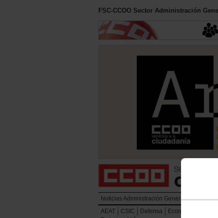
FSC-CCOO Sector Administración Gener
Noticias Administración General del Estado
AEAT
CSIC
Defensa
Economía y Hacie