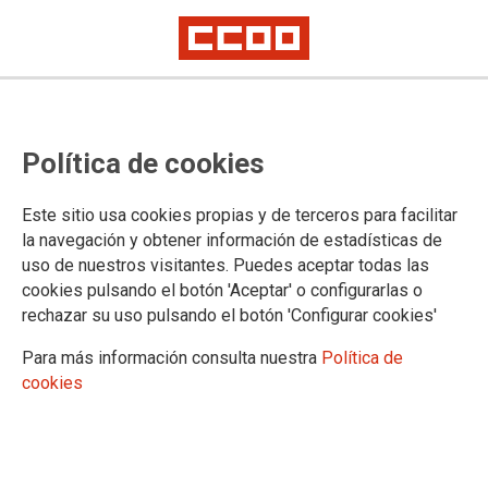
Continuamos con las
movilizaciones en la Seguridad
Política de cookies
Social (Cuenca)
Este sitio usa cookies propias y de terceros para facilitar
la navegación y obtener información de estadísticas de
31-10-2024
uso de nuestros visitantes. Puedes aceptar todas las
TEMAS
cookies pulsando el botón 'Aceptar' o configurarlas o
rechazar su uso pulsando el botón 'Configurar cookies'
pinchar aquí:
https://sae.fsc.ccoo.es/noticia:708854
Para más información consulta nuestra
Política de
cookies