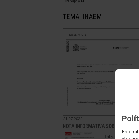
Trabajo y M
TEMA: INAEM
14/04/2023
Polí
31.07.2022
NOTA INFORMATIVA SOBRE EL PROCE
Este sit
Tal y como se info
obtener