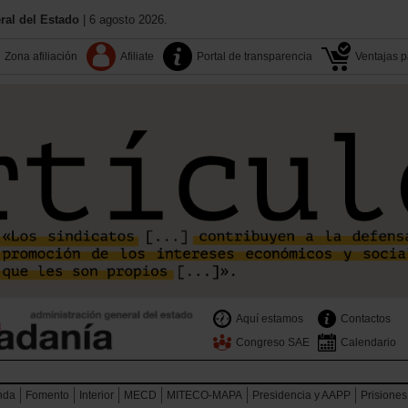
al del Estado
| 6 agosto 2026.
Zona afiliación
Afiliate
Portal de transparencia
Ventajas pa
Aquí estamos
Contactos
Congreso SAE
Calendario
nda
Fomento
Interior
MECD
MITECO-MAPA
Presidencia y AAPP
Prisiones