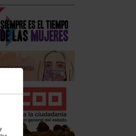
 y
edes