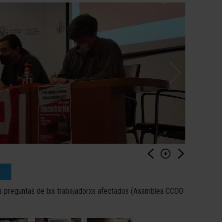
s preguntas de lxs trabajadorxs afectados (Asamblea CCOO