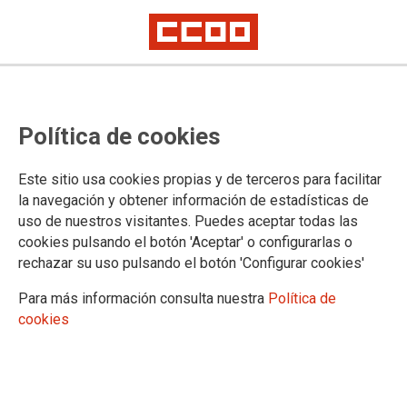
TEMA: INE
Política de cookies
27/01/2023
Este sitio usa cookies propias y de terceros para facilitar
CCOO exigimos a Función
la navegación y obtener información de estadísticas de
Pública soluciones para
uso de nuestros visitantes. Puedes aceptar todas las
hacer posible la jubilacion
cookies pulsando el botón 'Aceptar' o configurarlas o
parcial en el INE
rechazar su uso pulsando el botón 'Configurar cookies'
El pasado martes mantuvimos reunión
Para más información consulta nuestra
Política de
con Función Pública para fijar el orden
del día de la próxima Comisión Paritaria. En el transcurso de la reunión,
cookies
y como ya viene siendo habitual, CCOO puso encima de la mesa el
problema que hay con el acceso a la jubilación parcial en el ámbito del
INE. La Administración no resuelve este problema pese al compromiso
verbal de la Secretaria de Estado de Función Pública el pasado octubre
y que este sindicato llevamos meses denunciando y ofreciendo