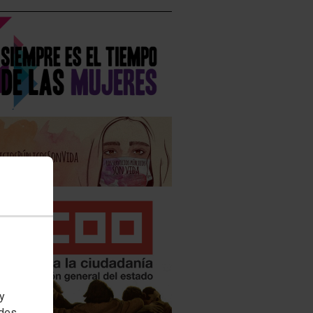
 y
edes