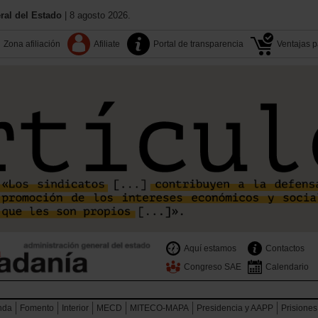
al del Estado
| 8 agosto 2026.
Zona afiliación
Afiliate
Portal de transparencia
Ventajas pa
Aquí estamos
Contactos
Congreso SAE
Calendario
nda
Fomento
Interior
MECD
MITECO-MAPA
Presidencia y AAPP
Prisiones