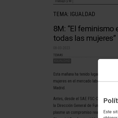
Trabajo y M
TEMA: IGUALDAD
8M: “El feminismo e
todas las mujeres”
08-03-2023
TEMAS
IGUALDAD
Esta mañana ha tenido lugar una concent
mujeres en el mercado laboral, organi
Madrid.
Antes, desde el SAE FSC-CCOO también
Polí
la Dirección General de Función Públic
Este sit
plasme un compromiso real por la igua
obtener