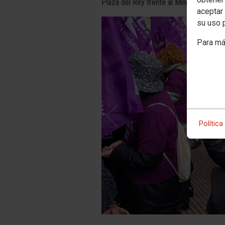
Plaza del Rey frente al Ministerio de C
aceptar 
su uso 
Para má
Política