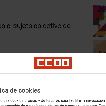
s el sujeto colectivo de
ración reivindicativa ante la desigualdad que sufren las
zada por CCOO y UGT en la Plaza del museo Reina Sofía de
 hemos organizado diversos actos, una concentración ante
tica de cookies
a reclamando un protocolo de acoso sexual para la AGE que
io usa cookies propias y de terceros para facilitar la navegación
ldad y otra concentración organizada por CCOO MECD en la
 información de estadísticas de uso de nuestros visitantes. Pu