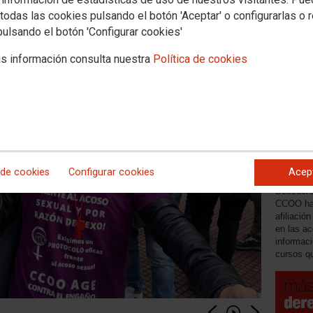
ultura y Deporte.
todas las cookies pulsando el botón 'Aceptar' o configurarlas o 
pulsando el botón 'Configurar cookies'
s información consulta nuestra
Política de cookies
01/01/20
Públic
 de cookies
Configurar cookies
Acep
Descuent
CCOO ha 
afiliació
en las ac
informaci
cursos qu