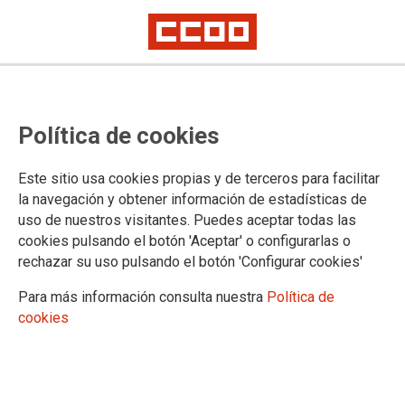
TEMA: EMPLEO PÚBLICO
Política de cookies
22/05/2023
Este sitio usa cookies propias y de terceros para facilitar
Procesos selectivos
la navegación y obtener información de estadísticas de
convocatoria 2022
uso de nuestros visitantes. Puedes aceptar todas las
Administración General
cookies pulsando el botón 'Aceptar' o configurarlas o
del Estado
rechazar su uso pulsando el botón 'Configurar cookies'
Hoy se ha publicado en el BOE la fecha de exámenes .
Para más información consulta nuestra
Política de
cookies
12/05/2022
Se publican las relaciones
de personas que han