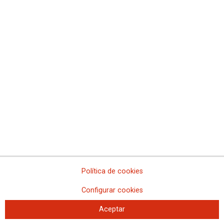
En el BOE de hoy, 2 de abril de 2019, se ha publicado el Real Decreto
por el que se aprueba la oferta de empleo público para el año 2019.
No ha sido posible cargar el vídeo
URL
|
Código para insertar
Política de cookies
Configurar cookies
Aceptar
Cadena Ser - HORA 25