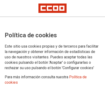
TEMA: CONVENIO ÚNICO
Política de cookies
10.04.2025
Autor:
Sección Sindical Estatal de CCOO
Este sitio usa cookies propias y de terceros para facilitar
SUBCOMISIÓN PARITARIA DEL MINISTERIO DE POLÍTICA
la navegación y obtener información de estadísticas de
TERRITORIAL Y MEMORIA DEMOCRÁTICA
uso de nuestros visitantes. Puedes aceptar todas las
cookies pulsando el botón 'Aceptar' o configurarlas o
El día 1 de abril de 2025 en convocatoria ordinaria
rechazar su uso pulsando el botón 'Configurar cookies'
se reunió la Subcomisión Paritaria del Mº de
Política Territorial y Memoria Democrática
dependiente de la Comisión Paritaria (IV CUAGE)
Para más información consulta nuestra
Política de
cookies
Ver documento