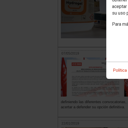
aceptar 
su uso 
Para má
07/05/2019
Política
definiendo las diferentes convocatorias
acertar a defender su opción definitiva.
22/01/2019