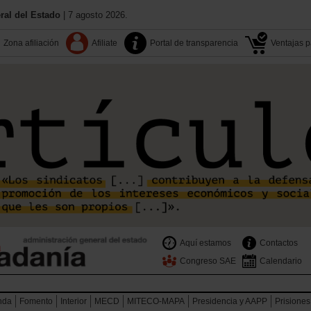
al del Estado
| 7 agosto 2026.
Zona afiliación
Afiliate
Portal de transparencia
Ventajas pa
Aquí estamos
Contactos
Congreso SAE
Calendario
nda
Fomento
Interior
MECD
MITECO-MAPA
Presidencia y AAPP
Prisiones