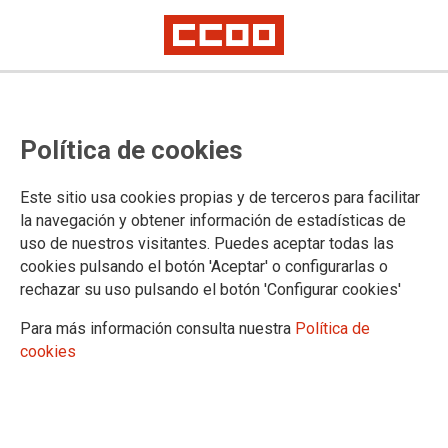
TEMA: CONVENIO ÚNICO
Política de cookies
10.04.2025
Autor:
Sección Sindical Estatal de CCOO
Este sitio usa cookies propias y de terceros para facilitar
SUBCOMISIÓN PARITARIA DEL MINISTERIO DE POLÍTICA
la navegación y obtener información de estadísticas de
TERRITORIAL Y MEMORIA DEMOCRÁTICA
uso de nuestros visitantes. Puedes aceptar todas las
cookies pulsando el botón 'Aceptar' o configurarlas o
El día 1 de abril de 2025 en convocatoria ordinaria
rechazar su uso pulsando el botón 'Configurar cookies'
se reunió la Subcomisión Paritaria del Mº de
Política Territorial y Memoria Democrática
dependiente de la Comisión Paritaria (IV CUAGE)
Para más información consulta nuestra
Política de
cookies
Ver documento