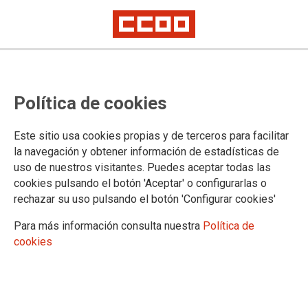
TEMA: MGNAGE
Política de cookies
27.03.2025
Autor:
Sección Sindical Estatal de CCOO
Este sitio usa cookies propias y de terceros para facilitar
MESA DELEGADA DE POLÍTICA TERRITORIAL Y MEMORIA
la navegación y obtener información de estadísticas de
DEMOCRÁTICA - 26-03-2025
uso de nuestros visitantes. Puedes aceptar todas las
cookies pulsando el botón 'Aceptar' o configurarlas o
El Ministerio de Política Territorial: Una gestión
rechazar su uso pulsando el botón 'Configurar cookies'
que suspende en todas las asignaturas.
Ver documento
Para más información consulta nuestra
Política de
cookies