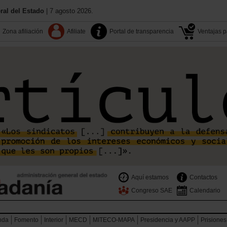
al del Estado
| 7 agosto 2026.
Zona afiliación
Afiliate
Portal de transparencia
Ventajas pa
Aquí estamos
Contactos
Congreso SAE
Calendario
nda
Fomento
Interior
MECD
MITECO-MAPA
Presidencia y AAPP
Prisiones