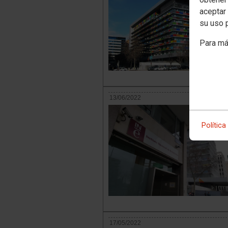
aceptar 
su uso 
Para má
13/06/2022
Política
17/05/2022