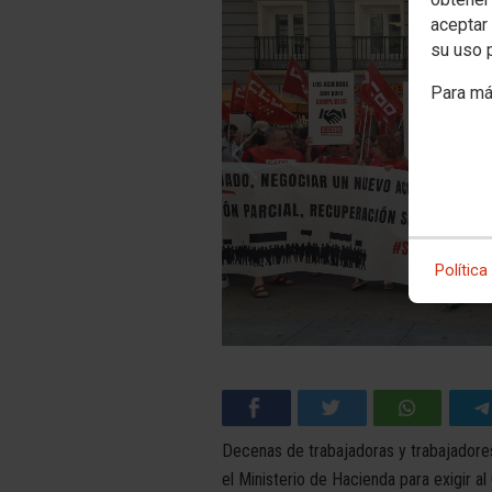
aceptar 
su uso 
Para má
Política
Decenas de trabajadoras y trabajadores
el Ministerio de Hacienda para exigir a