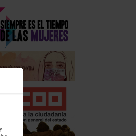
 y
edes