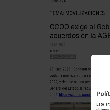
Trabajo y M
TEMA: MOVILIZACIONES
CCOO exige al Gobi
acuerdos en la AG
25-06-2025
TEMAS
MOVILIZACIONES
25 junio 2025 | Concentración de esta 
vuelve a movilizarse para exigir el cu
2022, y del que siguen pendientes dere
General del Estado, la regulación del t
Polí
2024.
https://sae.fsc.ccoo.es/noticia:
Este sit
obtener