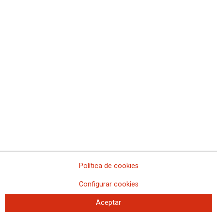
En el BOE de hoy, 2 de abril de 2019, se ha publicado el Real Decreto
por el que se aprueba la oferta de empleo público para el año 2019.
No ha sido posible cargar el vídeo
URL
|
Código para insertar
Política de cookies
Configurar cookies
Aceptar
Cadena Ser - HORA 25