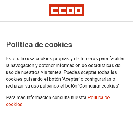
TEMA: EMPLEO PÚBLICO
Política de cookies
22/05/2023
Este sitio usa cookies propias y de terceros para facilitar
Procesos selectivos
la navegación y obtener información de estadísticas de
convocatoria 2022
uso de nuestros visitantes. Puedes aceptar todas las
Administración General
cookies pulsando el botón 'Aceptar' o configurarlas o
del Estado
rechazar su uso pulsando el botón 'Configurar cookies'
Hoy se ha publicado en el BOE la fecha de exámenes .
Para más información consulta nuestra
Política de
cookies
12/05/2022
Se publican las relaciones
de personas que han