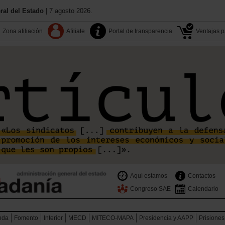
al del Estado
| 7 agosto 2026.
Zona afiliación
Afiliate
Portal de transparencia
Ventajas pa
Aquí estamos
Contactos
Congreso SAE
Calendario
nda
Fomento
Interior
MECD
MITECO-MAPA
Presidencia y AAPP
Prisiones