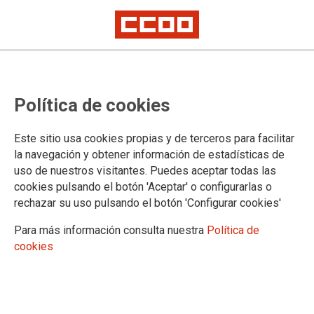
TEMA: COVID-19
Política de cookies
29/09/2022
Este sitio usa cookies propias y de terceros para facilitar
Supresión del 20 % de la
la navegación y obtener información de estadísticas de
jornada de trabajo por
uso de nuestros visitantes. Puedes aceptar todas las
COVID-19
cookies pulsando el botón 'Aceptar' o configurarlas o
En el día de ayer CCOO asistió a una
rechazar su uso pulsando el botón 'Configurar cookies'
convocatoria efectuada por la Administración, donde se trató la
modificación de la Resolución de la Secretaría de Estado de Función
Para más información consulta nuestra
Política de
Pública sobre la revisión de las medidas frente a la covid-19, de 15 de
cookies
septiembre de 2021.
20/04/2022
Una precipitada retirada