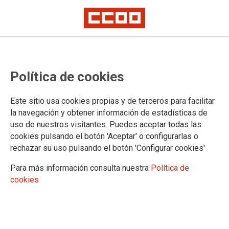
TEMA: COVID-19
Política de cookies
29/09/2022
Este sitio usa cookies propias y de terceros para facilitar
Supresión del 20 % de la
la navegación y obtener información de estadísticas de
jornada de trabajo por
uso de nuestros visitantes. Puedes aceptar todas las
COVID-19
cookies pulsando el botón 'Aceptar' o configurarlas o
En el día de ayer CCOO asistió a una
rechazar su uso pulsando el botón 'Configurar cookies'
convocatoria efectuada por la Administración, donde se trató la
modificación de la Resolución de la Secretaría de Estado de Función
Para más información consulta nuestra
Política de
Pública sobre la revisión de las medidas frente a la covid-19, de 15 de
cookies
septiembre de 2021.
20/04/2022
Una precipitada retirada