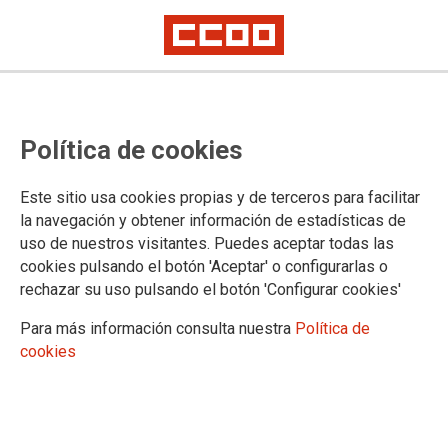
TEMA: COVID-19
Política de cookies
29/09/2022
Este sitio usa cookies propias y de terceros para facilitar
Supresión del 20 % de la
la navegación y obtener información de estadísticas de
jornada de trabajo por
uso de nuestros visitantes. Puedes aceptar todas las
COVID-19
cookies pulsando el botón 'Aceptar' o configurarlas o
En el día de ayer CCOO asistió a una
rechazar su uso pulsando el botón 'Configurar cookies'
convocatoria efectuada por la Administración, donde se trató la
modificación de la Resolución de la Secretaría de Estado de Función
Para más información consulta nuestra
Política de
Pública sobre la revisión de las medidas frente a la covid-19, de 15 de
cookies
septiembre de 2021.
20/04/2022
Una precipitada retirada