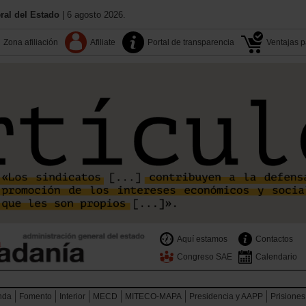
al del Estado
| 6 agosto 2026.
Zona afiliación
Afiliate
Portal de transparencia
Ventajas pa
Aquí estamos
Contactos
Congreso SAE
Calendario
nda
Fomento
Interior
MECD
MITECO-MAPA
Presidencia y AAPP
Prisiones