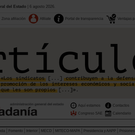
al del Estado
| 6 agosto 2026.
Zona afiliación
Afiliate
Portal de transparencia
Ventajas pa
Aquí estamos
Contactos
Congreso SAE
Calendario
nda
Fomento
Interior
MECD
MITECO-MAPA
Presidencia y AAPP
Prisiones