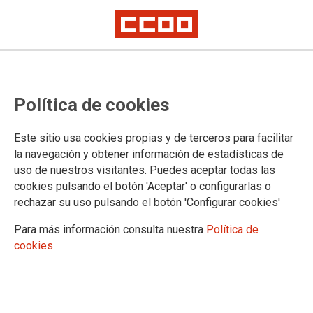
TEMA: COVID-19
Política de cookies
29/09/2022
Este sitio usa cookies propias y de terceros para facilitar
Supresión del 20 % de la
la navegación y obtener información de estadísticas de
jornada de trabajo por
uso de nuestros visitantes. Puedes aceptar todas las
COVID-19
cookies pulsando el botón 'Aceptar' o configurarlas o
En el día de ayer CCOO asistió a una
rechazar su uso pulsando el botón 'Configurar cookies'
convocatoria efectuada por la Administración, donde se trató la
modificación de la Resolución de la Secretaría de Estado de Función
Para más información consulta nuestra
Política de
Pública sobre la revisión de las medidas frente a la covid-19, de 15 de
cookies
septiembre de 2021.
20/04/2022
Una precipitada retirada