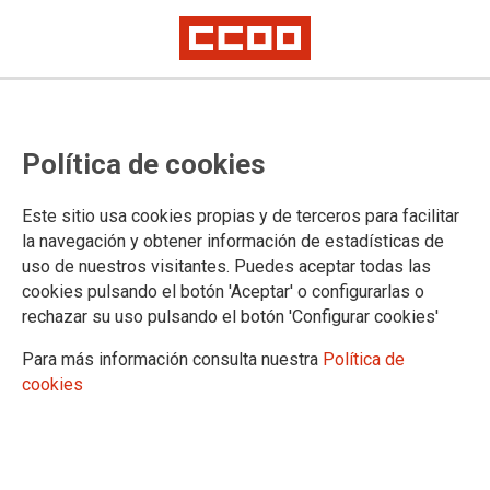
TEMA: MOVILIZACIONES
Política de cookies
CCOO exige al Gobierno el
Este sitio usa cookies propias y de terceros para facilitar
cumplimiento de los acuerdos en
la navegación y obtener información de estadísticas de
la AGE
uso de nuestros visitantes. Puedes aceptar todas las
cookies pulsando el botón 'Aceptar' o configurarlas o
rechazar su uso pulsando el botón 'Configurar cookies'
25-06-2025
TEMAS
Para más información consulta nuestra
Política de
MOVILIZACIONES
cookies
25 junio 2025 | Concentración de esta mañana frente al Ministerio de
Hacienda en Madrid. CCOO vuelve a movilizarse para exigir el
cumplimiento del acuerdo marco firmado con el Gobierno en 2022, y del
que siguen pendientes derechos como la jornada de 35 horas para la