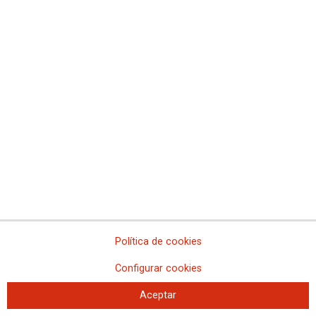
Concentración 21F y asamblea en
Illes Balears
Política de cookies
21-02-2023
Configurar cookies
TEMAS
MOVILIZACIONES
Aceptar