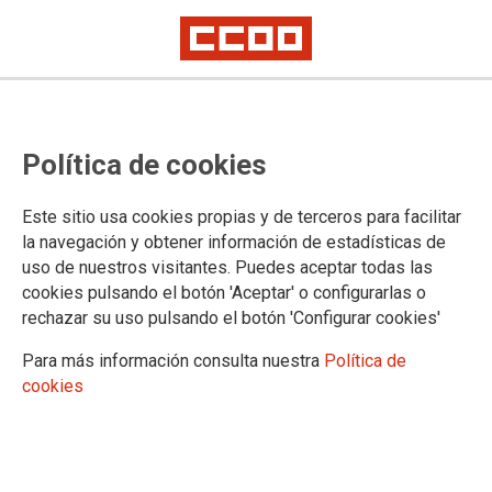
TEMA: MOVILIZACIONES
Política de cookies
CCOO exige al Gobierno el
Este sitio usa cookies propias y de terceros para facilitar
cumplimiento de los acuerdos en
la navegación y obtener información de estadísticas de
la AGE
uso de nuestros visitantes. Puedes aceptar todas las
cookies pulsando el botón 'Aceptar' o configurarlas o
rechazar su uso pulsando el botón 'Configurar cookies'
25-06-2025
TEMAS
Para más información consulta nuestra
Política de
MOVILIZACIONES
cookies
25 junio 2025 | Concentración de esta mañana frente al Ministerio de
Hacienda en Madrid. CCOO vuelve a movilizarse para exigir el
cumplimiento del acuerdo marco firmado con el Gobierno en 2022, y del
que siguen pendientes derechos como la jornada de 35 horas para la