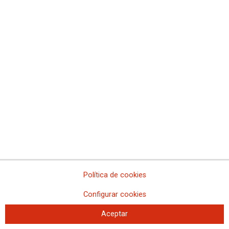
Concentración 21F y asamblea en
Illes Balears
Política de cookies
21-02-2023
Configurar cookies
TEMAS
MOVILIZACIONES
Aceptar