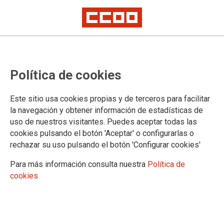
TEMA: IGUALDAD
Política de cookies
8M: “El feminismo es el sujeto
Este sitio usa cookies propias y de terceros para facilitar
colectivo de todas las mujeres”
la navegación y obtener información de estadísticas de
uso de nuestros visitantes. Puedes aceptar todas las
08-03-2023
cookies pulsando el botón 'Aceptar' o configurarlas o
TEMAS
rechazar su uso pulsando el botón 'Configurar cookies'
IGUALDAD
Para más información consulta nuestra
Política de
cookies
Esta mañana ha tenido lugar una concentración reivindicativa ante la
desigualdad que sufren las mujeres en el mercado laboral, organizada por
CCOO y UGT en la Plaza del museo Reina Sofía de Madrid.
Antes, desde el SAE FSC-CCOO también hemos organizado diversos
actos, una concentración ante la Dirección General de Función