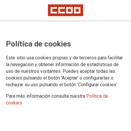
TEMA: IGUALDAD
Política de cookies
8M: “El feminismo es el sujeto
Este sitio usa cookies propias y de terceros para facilitar
colectivo de todas las mujeres”
la navegación y obtener información de estadísticas de
uso de nuestros visitantes. Puedes aceptar todas las
08-03-2023
cookies pulsando el botón 'Aceptar' o configurarlas o
TEMAS
rechazar su uso pulsando el botón 'Configurar cookies'
IGUALDAD
Para más información consulta nuestra
Política de
cookies
Esta mañana ha tenido lugar una concentración reivindicativa ante la
desigualdad que sufren las mujeres en el mercado laboral, organizada por
CCOO y UGT en la Plaza del museo Reina Sofía de Madrid.
Antes, desde el SAE FSC-CCOO también hemos organizado diversos
actos, una concentración ante la Dirección General de Función