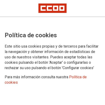
TEMA: CONVENIO ÚNICO
Política de cookies
10.04.2025
Autor:
Sección Sindical Estatal de CCOO
Este sitio usa cookies propias y de terceros para facilitar
SUBCOMISIÓN PARITARIA DEL MINISTERIO DE POLÍTICA
la navegación y obtener información de estadísticas de
TERRITORIAL Y MEMORIA DEMOCRÁTICA
uso de nuestros visitantes. Puedes aceptar todas las
cookies pulsando el botón 'Aceptar' o configurarlas o
El día 1 de abril de 2025 en convocatoria ordinaria
rechazar su uso pulsando el botón 'Configurar cookies'
se reunió la Subcomisión Paritaria del Mº de
Política Territorial y Memoria Democrática
dependiente de la Comisión Paritaria (IV CUAGE)
Para más información consulta nuestra
Política de
cookies
Ver documento