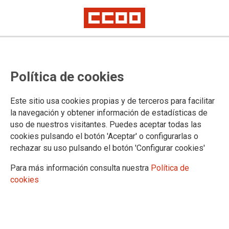
TEMA: FORMACIÓN
Política de cookies
23.02.2024
Autor:
Sección Estatal CCOO
Este sitio usa cookies propias y de terceros para facilitar
REUNIÓN GRUPO TÉCNICO DE FORMACIÓN PARA DELEGACIONES
la navegación y obtener información de estadísticas de
Y SUBDELEGACIONES DEL GOBIERNO. 22-02-2024
uso de nuestros visitantes. Puedes aceptar todas las
cookies pulsando el botón 'Aceptar' o configurarlas o
Se pone en marcha por el Ministerio de Política
rechazar su uso pulsando el botón 'Configurar cookies'
Territorial y Memoria Democrática la formación
para las Delegaciones y Subdelegaciones del del
Gobierno.
Para más información consulta nuestra
Política de
cookies
Hoy, 22 de febrero, se ha celebrado con la
Subdirección General de Recursos Humanos de la
Administración General del Estado en el Territorio
reunión sobre el plan de formación 2024 para la
Administración Periférica del Estado.