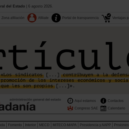
al del Estado
| 6 agosto 2026.
Zona afiliación
Afiliate
Portal de transparencia
Ventajas pa
Aquí estamos
Contactos
Congreso SAE
Calendario
nda
Fomento
Interior
MECD
MITECO-MAPA
Presidencia y AAPP
Prisiones