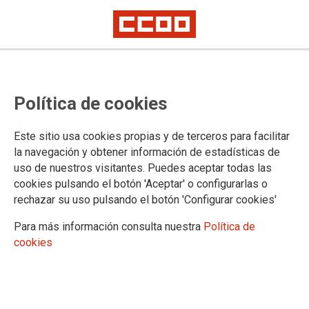
TEMA: IGUALDAD
Política de cookies
8M: “El feminismo es el sujeto
Este sitio usa cookies propias y de terceros para facilitar
colectivo de todas las mujeres”
la navegación y obtener información de estadísticas de
uso de nuestros visitantes. Puedes aceptar todas las
08-03-2023
cookies pulsando el botón 'Aceptar' o configurarlas o
TEMAS
rechazar su uso pulsando el botón 'Configurar cookies'
IGUALDAD
Para más información consulta nuestra
Política de
cookies
Esta mañana ha tenido lugar una concentración reivindicativa ante la
desigualdad que sufren las mujeres en el mercado laboral, organizada por
CCOO y UGT en la Plaza del museo Reina Sofía de Madrid.
Antes, desde el SAE FSC-CCOO también hemos organizado diversos
actos, una concentración ante la Dirección General de Función