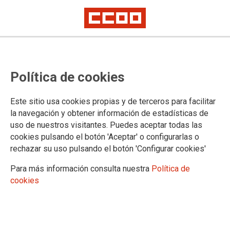
TEMA: FORMACIÓN
Política de cookies
23.02.2024
Autor:
Sección Estatal CCOO
Este sitio usa cookies propias y de terceros para facilitar
REUNIÓN GRUPO TÉCNICO DE FORMACIÓN PARA DELEGACIONES
la navegación y obtener información de estadísticas de
Y SUBDELEGACIONES DEL GOBIERNO. 22-02-2024
uso de nuestros visitantes. Puedes aceptar todas las
cookies pulsando el botón 'Aceptar' o configurarlas o
Se pone en marcha por el Ministerio de Política
rechazar su uso pulsando el botón 'Configurar cookies'
Territorial y Memoria Democrática la formación
para las Delegaciones y Subdelegaciones del del
Gobierno.
Para más información consulta nuestra
Política de
cookies
Hoy, 22 de febrero, se ha celebrado con la
Subdirección General de Recursos Humanos de la
Administración General del Estado en el Territorio
reunión sobre el plan de formación 2024 para la
Administración Periférica del Estado.