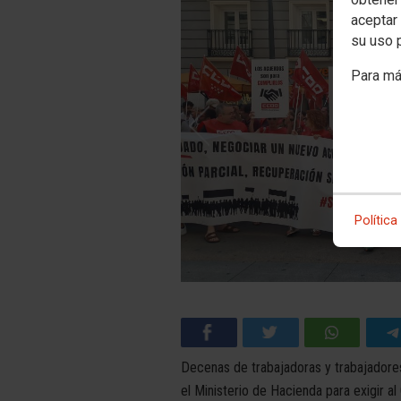
aceptar 
su uso 
Para má
Política
Decenas de trabajadoras y trabajadores
el Ministerio de Hacienda para exigir a