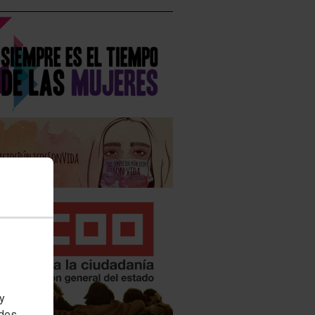
 y
edes