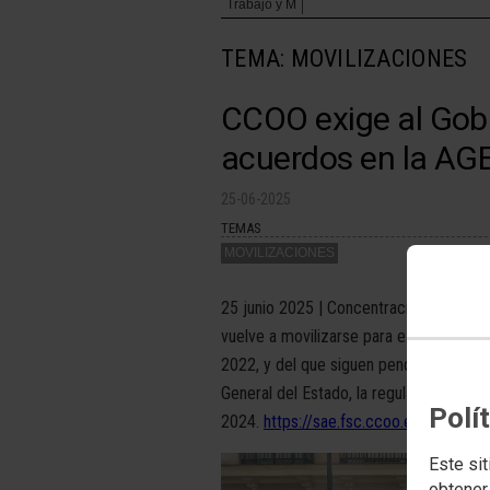
Trabajo y M
TEMA: MOVILIZACIONES
CCOO exige al Gobi
acuerdos en la AG
25-06-2025
TEMAS
MOVILIZACIONES
25 junio 2025 | Concentración de esta 
vuelve a movilizarse para exigir el cu
2022, y del que siguen pendientes dere
General del Estado, la regulación del t
Polí
2024.
https://sae.fsc.ccoo.es/noticia:
Este sit
obtener