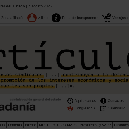
al del Estado
| 7 agosto 2026.
Zona afiliación
Afiliate
Portal de transparencia
Ventajas pa
Aquí estamos
Contactos
Congreso SAE
Calendario
nda
Fomento
Interior
MECD
MITECO-MAPA
Presidencia y AAPP
Prisiones