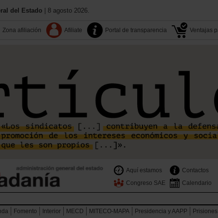
al del Estado
| 8 agosto 2026.
Zona afiliación
Afiliate
Portal de transparencia
Ventajas pa
Aquí estamos
Contactos
Congreso SAE
Calendario
nda
Fomento
Interior
MECD
MITECO-MAPA
Presidencia y AAPP
Prisiones