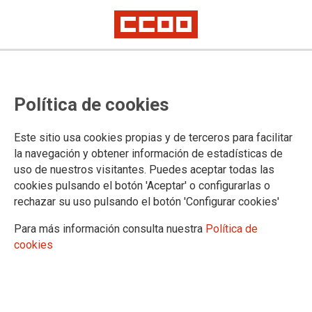
TEMA: FORMACIÓN
Política de cookies
23.02.2024
Autor:
Sección Estatal CCOO
Este sitio usa cookies propias y de terceros para facilitar
REUNIÓN GRUPO TÉCNICO DE FORMACIÓN PARA DELEGACIONES
la navegación y obtener información de estadísticas de
Y SUBDELEGACIONES DEL GOBIERNO. 22-02-2024
uso de nuestros visitantes. Puedes aceptar todas las
cookies pulsando el botón 'Aceptar' o configurarlas o
Se pone en marcha por el Ministerio de Política
rechazar su uso pulsando el botón 'Configurar cookies'
Territorial y Memoria Democrática la formación
para las Delegaciones y Subdelegaciones del del
Gobierno.
Para más información consulta nuestra
Política de
cookies
Hoy, 22 de febrero, se ha celebrado con la
Subdirección General de Recursos Humanos de la
Administración General del Estado en el Territorio
reunión sobre el plan de formación 2024 para la
Administración Periférica del Estado.