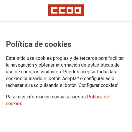
TEMA: MOVILIZACIONES
Política de cookies
CCOO exige al Gobierno el
Este sitio usa cookies propias y de terceros para facilitar
cumplimiento de los acuerdos en
la navegación y obtener información de estadísticas de
la AGE
uso de nuestros visitantes. Puedes aceptar todas las
cookies pulsando el botón 'Aceptar' o configurarlas o
rechazar su uso pulsando el botón 'Configurar cookies'
25-06-2025
TEMAS
Para más información consulta nuestra
Política de
MOVILIZACIONES
cookies
25 junio 2025 | Concentración de esta mañana frente al Ministerio de
Hacienda en Madrid. CCOO vuelve a movilizarse para exigir el
cumplimiento del acuerdo marco firmado con el Gobierno en 2022, y del
que siguen pendientes derechos como la jornada de 35 horas para la