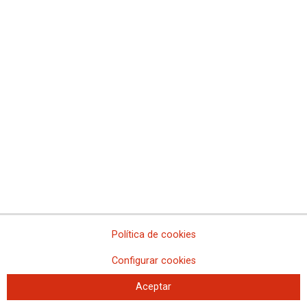
Concentración 21F y asamblea en
Illes Balears
Política de cookies
21-02-2023
Configurar cookies
TEMAS
MOVILIZACIONES
Aceptar