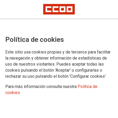
TEMA: MOVILIZACIONES
Política de cookies
CCOO exige al Gobierno el
Este sitio usa cookies propias y de terceros para facilitar
cumplimiento de los acuerdos en
la navegación y obtener información de estadísticas de
la AGE
uso de nuestros visitantes. Puedes aceptar todas las
cookies pulsando el botón 'Aceptar' o configurarlas o
rechazar su uso pulsando el botón 'Configurar cookies'
25-06-2025
TEMAS
Para más información consulta nuestra
Política de
MOVILIZACIONES
cookies
25 junio 2025 | Concentración de esta mañana frente al Ministerio de
Hacienda en Madrid. CCOO vuelve a movilizarse para exigir el
cumplimiento del acuerdo marco firmado con el Gobierno en 2022, y del
que siguen pendientes derechos como la jornada de 35 horas para la