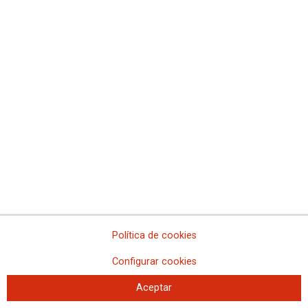
Concentración 21F y asamblea en
Illes Balears
Política de cookies
21-02-2023
Configurar cookies
TEMAS
MOVILIZACIONES
Aceptar