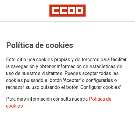
Comunicado sobre la reunión de
Política de cookies
seguimiento de la negociación del
conflicto del Teatro de la Zarzuela
Este sitio usa cookies propias y de terceros para facilitar
la navegación y obtener información de estadísticas de
La Sección Estatal de CCOO en el MECD han participado junto con UGT
uso de nuestros visitantes. Puedes aceptar todas las
y CSIF en la reunión de la mesa de negociación para buscar una
solución al conflicto provocado en el Teatro de la Zarzuela
cookies pulsando el botón 'Aceptar' o configurarlas o
Se ha convocado una asamblea informativa de personal, para el próximo
rechazar su uso pulsando el botón 'Configurar cookies'
día 6 de junio a las 14 horas en el Ambigú del Teatro de la Zarzuela
Para más información consulta nuestra
Política de
31/05/2018.
cookies
TEMAS
INAEM