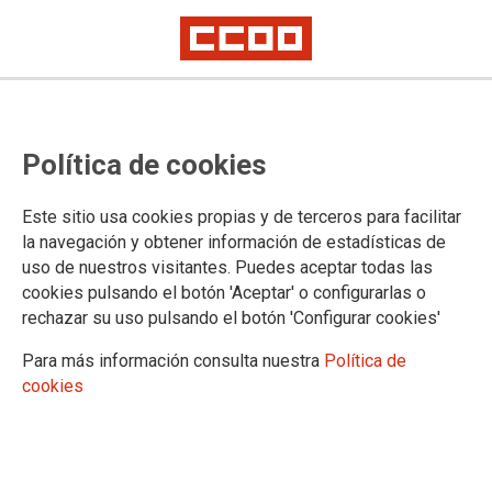
La denuncia precipitada del
Política de cookies
convenio colectivo del CAPN
dificulta los acuerdos y causan
Este sitio usa cookies propias y de terceros para facilitar
perjuicios a l@s trabajador@s
la navegación y obtener información de estadísticas de
uso de nuestros visitantes. Puedes aceptar todas las
cookies pulsando el botón 'Aceptar' o configurarlas o
rechazar su uso pulsando el botón 'Configurar cookies'
03/06/2019. SECCION SINDICAL PATRIMONIO NACIONAL
TEMAS
Para más información consulta nuestra
Política de
PATRIMONIO NACIONAL
cookies
Queridos/as compañeros/as, en cualquier organización sindical