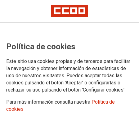
Alcanzado Acuerdo de
Política de cookies
productividad para Elecciones
mientras el calendario laboral
Este sitio usa cookies propias y de terceros para facilitar
pasa a un segundo plano
la navegación y obtener información de estadísticas de
uso de nuestros visitantes. Puedes aceptar todas las
cookies pulsando el botón 'Aceptar' o configurarlas o
En el día de la fecha, 19 de septiembre, hemos mantenido
rechazar su uso pulsando el botón 'Configurar cookies'
dos reuniones de grupos de trabajo en el INE. En la
primera se ha abordado la gestión de las retribuciones
Para más información consulta nuestra
Política de
extraordinarias de los procesos electorales, materia en la
cookies
que por primera vez se firma un acuerdo entre el INE y la
parte social. No podemos decir lo mismo de la segunda,
en la que negociamos el calendario laboral cuya firma
sigue estancada por la intransigencia de la Secretaría