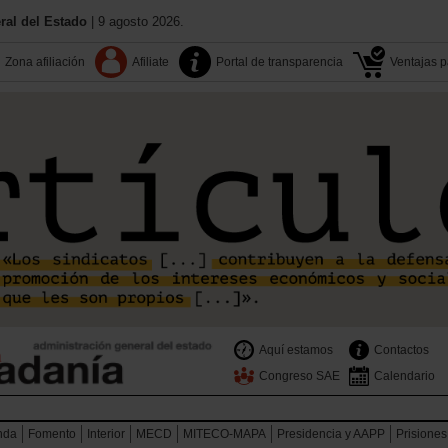
al del Estado
| 9 agosto 2026.
Zona afiliación
Afiliate
Portal de transparencia
Ventajas pa
Aquí estamos
Contactos
Congreso SAE
Calendario
nda
Fomento
Interior
MECD
MITECO-MAPA
Presidencia y AAPP
Prisiones