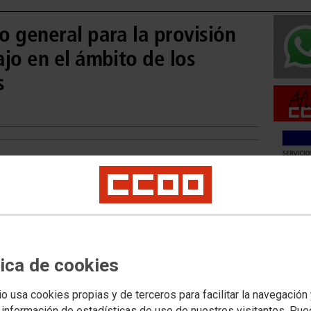
o general para la provisión
jo en el ámbito de los
s
Movilid
Movilida
Movilida
tica de cookies
io usa cookies propias y de terceros para facilitar la navegación
Acceso 
 información de estadísticas de uso de nuestros visitantes. Pu