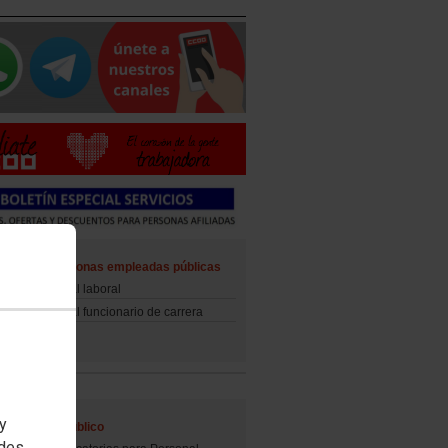
ad de las personas empleadas públicas
d del personal laboral
d del personal funcionario de carrera
 y
al Empleo Público
edes