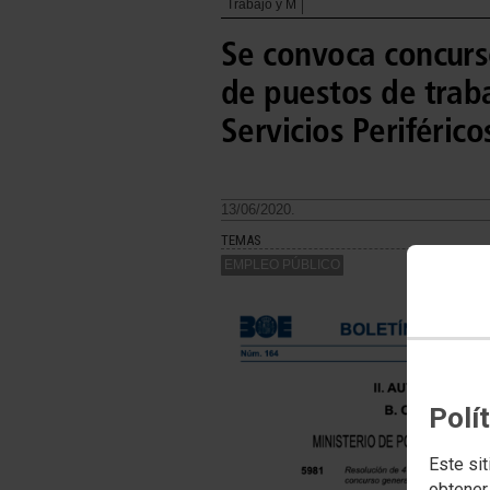
Trabajo y M
Se convoca concurs
de puestos de traba
Servicios Periférico
13/06/2020.
TEMAS
EMPLEO PÚBLICO
Polí
Este sit
obtener