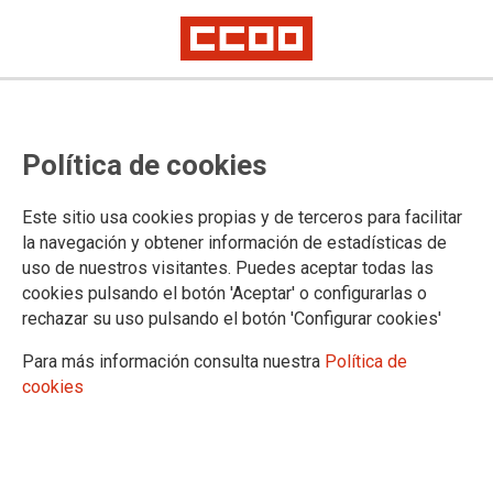
Grupo de Trabajo de cambio de
Política de cookies
Régimen Jurídico en el ámbito del
IV Convenio Único
Este sitio usa cookies propias y de terceros para facilitar
la navegación y obtener información de estadísticas de
uso de nuestros visitantes. Puedes aceptar todas las
Lento avance de este grupo, en el que todavía no hay
cookies pulsando el botón 'Aceptar' o configurarlas o
propuestas concretas, pero sí preocupantes intenciones por
rechazar su uso pulsando el botón 'Configurar cookies'
parte de la Administración.
Para más información consulta nuestra
Política de
03/12/2020.
cookies
TEMAS
CONVENIO ÚNICO