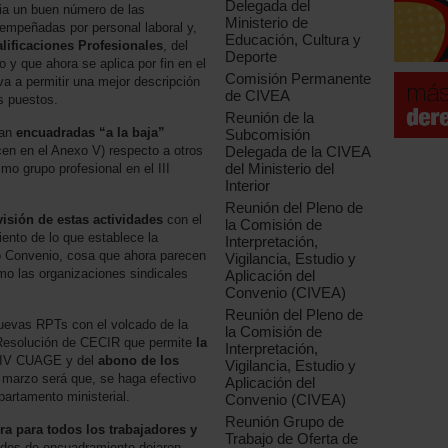
Delegada del
cia un buen número de las
Ministerio de
empeñadas por personal laboral y,
Educación, Cultura y
lificaciones Profesionales
, del
Deporte
 y que ahora se aplica por fin en el
Comisión Permanente
 a permitir una mejor descripción
de CIVEA
s puestos.
Reunión de la
jan
encuadradas “a la baja”
Subcomisión
n en el Anexo V) respecto a otros
Delegada de la CIVEA
del Ministerio del
mo grupo profesional en el III
Interior
Reunión del Pleno de
isión de estas actividades
con el
la Comisión de
iento de lo que establece la
Interpretación,
io Convenio, cosa que ahora parecen
Vigilancia, Estudio y
omo las organizaciones sindicales
Aplicación del
Convenio (CIVEA)
Reunión del Pleno de
nuevas RPTs con el volcado de la
la Comisión de
 Resolución de CECIR que permite
la
Interpretación,
 IV CUAGE y del
abono de los
Vigilancia, Estudio y
 marzo será que, se haga efectivo
Aplicación del
partamento ministerial.
Convenio (CIVEA)
Reunión Grupo de
ra para todos los trabajadores y
Trabajo de Oferta de
rdos de encuadramiento dejaron