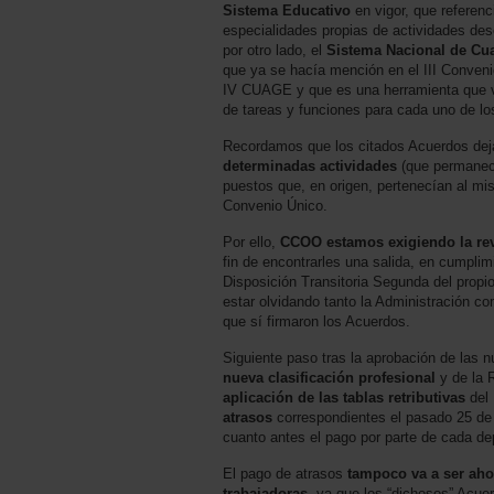
Sistema Educativo
en vigor, que referen
especialidades propias de actividades des
por otro lado, el
Sistema Nacional de Cua
que ya se hacía mención en el III Convenio
IV CUAGE y que es una herramienta que va
de tareas y funciones para cada uno de lo
Recordamos que los citados Acuerdos de
determinadas actividades
(que permanece
puestos que, en origen, pertenecían al mis
Convenio Único.
Por ello,
CCOO estamos exigiendo la rev
fin de encontrarles una salida, en cumplim
Disposición Transitoria Segunda del prop
estar olvidando tanto la Administración c
que sí firmaron los Acuerdos.
Siguiente paso tras la aprobación de las 
nueva clasificación profesional
y de la
aplicación de las tablas retributivas
del
atrasos
correspondientes el pasado 25 de
cuanto antes el pago por parte de cada de
El pago de atrasos
tampoco va a ser aho
trabajadoras
, ya que los “dichosos” Acue