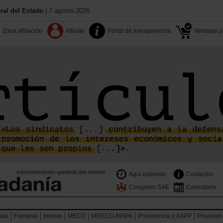
al del Estado
| 7 agosto 2026.
Zona afiliación
Afiliate
Portal de transparencia
Ventajas pa
Aquí estamos
Contactos
Congreso SAE
Calendario
nda
Fomento
Interior
MECD
MITECO-MAPA
Presidencia y AAPP
Prisiones