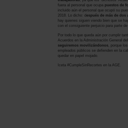
fuera al personal que ocupa
puestos de f
incluido aún el personal que ocupó su pue
2018. Lo dicho: d
espués de más de dos 
hay quienes siguen viendo bien que se hag
con el consiguiente perjuicio para parte de
Por todo lo que queda aún por cumplir ta
Acuerdos en la Administración General de
seguiremos movilizándonos
, porque lo
empleados públicos se defienden en la cal
quedar en papel mojado.
Iceta #CumpleSinRecortes en la AGE.