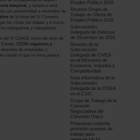
Empleo Público 2016
orma temporal
, y tampoco está
Reunión Grupo de
sto con posterioridad a noviembre de
Trabajo de Oferta de
años
de la firma del IV Convenio
Empleo Público 2016
an las cosas por etapas y a trozos,
Subcomisión
 los trabajadores y trabajadoras.
Delegada de Defensa
de Diciembre de 2016
nto del IV CUAGE como del resto de
l Estado,
CCOO seguimos y
Reunión de la
Subcomisión
s derechos de empleadas y
Delegada de CIVEA
le cuando lo que se firma parece
en el Ministerio de
Economía, Industria y
Competitividad
Nota informativa de la
Subcomisión
Delegada de la CIVEA
en el CSIC
Grupo de Trabajo de la
Comisión
Negociadora del
Convenio Único
Propuesta conjunta
provisión puestos de
trabajo para
negociación IV