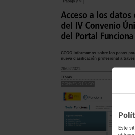
Trabajo y M
Acceso a los datos 
del IV Convenio Ún
del Portal Funciona
CCOO informamos sobre los pasos para 
nueva clasificación profesional a travé
29/03/2021.
TEMAS
CONVENIO ÚNICO
Polí
Este sit
obtener