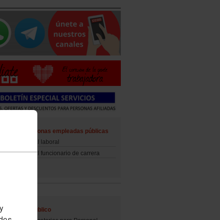
ad de las personas empleadas públicas
d del personal laboral
d del personal funcionario de carrera
 y
al Empleo Público
edes