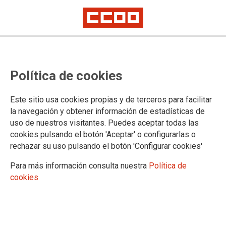
Grupo Técnico de Igualdad en el
Política de cookies
Ministerio de Asuntos Económicos
y Transformación Digital (MAETD):
Este sitio usa cookies propias y de terceros para facilitar
sin datos no se pueden tomar
la navegación y obtener información de estadísticas de
uso de nuestros visitantes. Puedes aceptar todas las
decisiones
cookies pulsando el botón 'Aceptar' o configurarlas o
rechazar su uso pulsando el botón 'Configurar cookies'
Para más información consulta nuestra
Política de
27/10/2021.
cookies
TEMAS
IGUALDAD