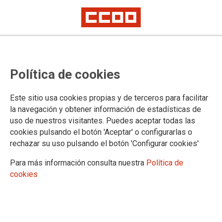
Concentración "por una Ley de
Política de cookies
Función Pública con garantías" el
viernes 24 en Barcelona
Este sitio usa cookies propias y de terceros para facilitar
la navegación y obtener información de estadísticas de
uso de nuestros visitantes. Puedes aceptar todas las
Concentración 24F, a las 12 horas, contra los recortes de
cookies pulsando el botón 'Aceptar' o configurarlas o
derechos del Anteproyecto de la Ley de Función Pública de
rechazar su uso pulsando el botón 'Configurar cookies'
la AGE y anteriormente, a las 10 horas, asamblea informativa
sobre la negociación del Anteproyecto, para toda la afiliación,
Para más información consulta nuestra
Política de
delegadas y delegados de CCOO en Catalunya.
cookies
23/02/2023.
TEMAS
MOVILIZACIONES