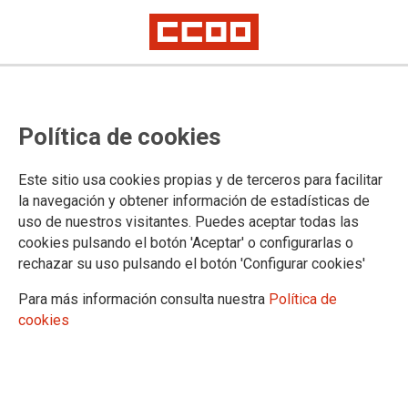
La movilidad con origen-destino
Política de cookies
laboral debe ser reconocida como
un derecho en la Ley de Movilidad
Este sitio usa cookies propias y de terceros para facilitar
Sostenible
la navegación y obtener información de estadísticas de
uso de nuestros visitantes. Puedes aceptar todas las
cookies pulsando el botón 'Aceptar' o configurarlas o
Con motivo de la Semana Europea de la Movilidad (SEM)
rechazar su uso pulsando el botón 'Configurar cookies'
que, cada año, celebramos del 16 al 22 de septiembre, esta
vez bajo el lema “Movilidad para todas y todos”, CCOO
Para más información consulta nuestra
Política de
recuerda que garantizar el derecho a la movilidad,
cookies
especialmente en los desplazamientos por motivos laborales,
es una cuestión social y constitucional de primer orden.
16/09/2025.