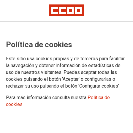
CCOO y 14 entidades de la
Política de cookies
sociedad civil celebran la
introducción de sus propuestas en
Este sitio usa cookies propias y de terceros para facilitar
la Ley de Movilidad Sostenible
la navegación y obtener información de estadísticas de
uso de nuestros visitantes. Puedes aceptar todas las
cookies pulsando el botón 'Aceptar' o configurarlas o
rechazar su uso pulsando el botón 'Configurar cookies'
14/11/2025.
Para más información consulta nuestra
Política de
cookies