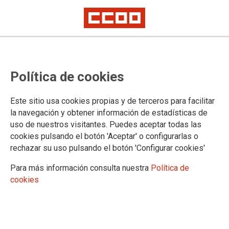
Nueva edición del curso online
Política de cookies
para preparar las oposiciones a
auxiliar administrativo de la AGE
Este sitio usa cookies propias y de terceros para facilitar
la navegación y obtener información de estadísticas de
uso de nuestros visitantes. Puedes aceptar todas las
En esta convocatoria hay una previsión de 1.450 vacantes,
cookies pulsando el botón 'Aceptar' o configurarlas o
no dejes pasar esta oportunidad.
rechazar su uso pulsando el botón 'Configurar cookies'
09/12/2025.
Para más información consulta nuestra
Política de
cookies