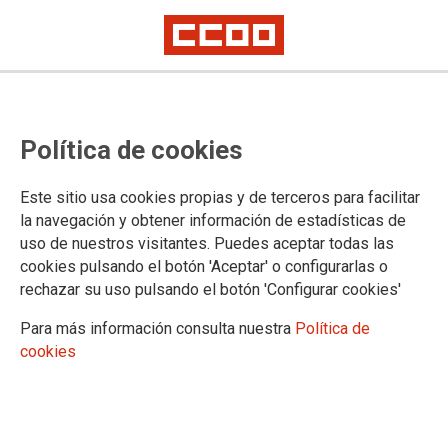
PLEITOS TENGAS Y LOS GANES.
Política de cookies
Pero, POBRE DE TI COMO LO
PIERDAS.
Este sitio usa cookies propias y de terceros para facilitar
la navegación y obtener información de estadísticas de
Acuerdo de carrera
uso de nuestros visitantes. Puedes aceptar todas las
Recursos
cookies pulsando el botón 'Aceptar' o configurarlas o
Las Organizaciones Sindicales estamos para representar a
rechazar su uso pulsando el botón 'Configurar cookies'
los trabajadores ante los desmanes de la patronal, como es el
Para más información consulta nuestra
Política de
caso que nos afecta en este momento, pero la llamada a la
cookies
movilización de los trabajadores no puede suponer ponerlos
a los pies de los caballos.
23/02/2026.