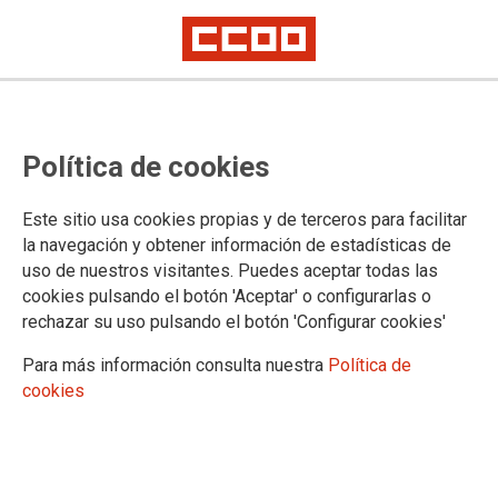
Cuerpo de Gestión de Sistemas e
Política de cookies
Informática de la Administración
del Estado-Promoción Interna
Este sitio usa cookies propias y de terceros para facilitar
la navegación y obtener información de estadísticas de
Nombramiento personal funcionario de carrera por promoción interna
uso de nuestros visitantes. Puedes aceptar todas las
cookies pulsando el botón 'Aceptar' o configurarlas o
26/03/2026.
rechazar su uso pulsando el botón 'Configurar cookies'
Para más información consulta nuestra
Política de
cookies