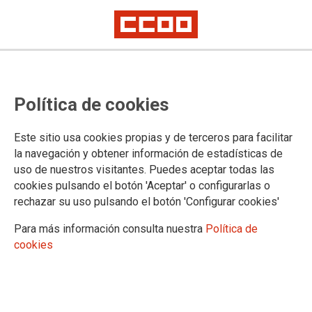
Actualización 2026 de la Guía
Política de cookies
práctica de Clases Pasivas
Este sitio usa cookies propias y de terceros para facilitar
CCOO presenta la actualización 2026 de la Guía práctica de
la navegación y obtener información de estadísticas de
Clases Pasivas del Estado. Este documento se consolida
uso de nuestros visitantes. Puedes aceptar todas las
como una herramienta indispensable para el personal
cookies pulsando el botón 'Aceptar' o configurarlas o
funcionario, detallando desde los nuevos haberes
rechazar su uso pulsando el botón 'Configurar cookies'
reguladores hasta los requisitos actuales para acceder a la
jubilación forzosa, voluntaria o por incapacidad.
Para más información consulta nuestra
Política de
cookies
14/05/2026.
El
sistema de Clases Pasivas
,
aunque declarado a extinguir desde
2011, sigue siendo el régimen de